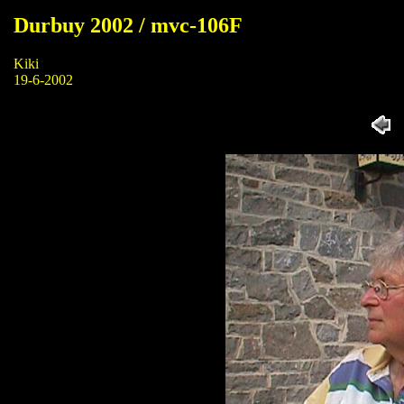
Durbuy 2002 / mvc-106F
Kiki
19-6-2002