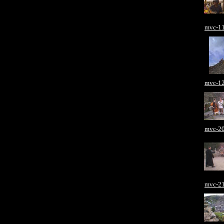
mvc-11
mvc-12
mvc-20
mvc-21