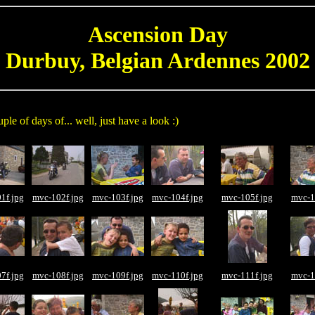
Ascension Day
Durbuy, Belgian Ardennes 2002
le of days of... well, just have a look :)
1f.jpg
mvc-102f.jpg
mvc-103f.jpg
mvc-104f.jpg
mvc-105f.jpg
mvc-1
7f.jpg
mvc-108f.jpg
mvc-109f.jpg
mvc-110f.jpg
mvc-111f.jpg
mvc-1